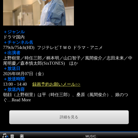
＋ジャンル
ドラマ国内
＋チャンネル名
779ch/754ch(HD) フジテレビＴＷＯ ドラマ・アニメ
＋出演者
上野樹里／時任三郎／柄本明／山口智子／風間俊介／志田未来／中
尾明慶／森本慎太郎(SixTONES) ほか
＋放送日
2026年08月07日（金）
＋放送時間
13:00 - 14:40
録画予約お願いメール>>
＋放送内容
朝顔（上野樹里）は平（時任三郎）、桑原（風間俊介）、娘のつ
ぐ
…
Read More
詳細を見る