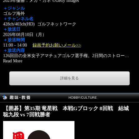
2025年優勝：メガ・ガネ ©Getty Images
＋ジャンル
ゴルフ海外
＋チャンネル名
428ch/403ch(HD) ゴルフネットワーク
＋放送日
2026年08月10日（月）
＋放送時間
11:00 - 14:00
録画予約お願いメール>>
＋放送内容
126回目の全米女子アマチュアゴルフ選手権。2日間のストロー
…
Read More
詳細を見る
【囲碁】第35期 竜星戦 本戦Gブロック 8回戦 結城
聡九段 vs 7回戦勝者