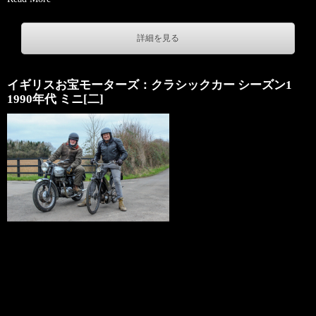
詳細を見る
イギリスお宝モーターズ：クラシックカー シーズン1
1990年代 ミニ[二]
Copyright: 2026 Warner Bros. Discovery, Inc. or its subsidiaries and
affiliates. All rights reserved.
＋ジャンル
ドキュメンタリー
＋チャンネル名
677ch ディスカバリーチャンネル
＋放送日