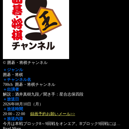
© 囲碁・将棋チャンネル
＋ジャンル
囲碁・将棋
＋チャンネル名
700ch 囲碁・将棋チャンネル
＋出演者
解説：酒井真樹九段／聞き手：星合志保四段
＋放送日
2026年08月10日（月）
＋放送時間
20:00 - 22:00
録画予約お願いメール>>
＋放送内容
今月は本戦ブロック8～9回戦をオンエア。Bブロック9回戦には
…
Read More