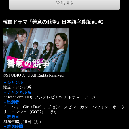
詳細を見る
韓国ドラマ『善意の競争』日本語字幕版 #1 #2
©STUDIO X+U All Rights Reserved
＋ジャンル
韓流・アジア系
＋チャンネル名
779ch/754ch(HD) フジテレビＴＷＯ ドラマ・アニメ
＋出演者
イ・ヘリ（Girl's Day）、チョン・スビン、カン・ヘウォン、オ・ウ
リ、ヨンジェ（GOT7） ほか
＋放送日
2026年08月10日（月）
＋放送時間