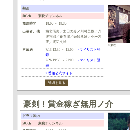
邦画
503ch 東映チャンネル
放送時間
18:00 ～ 19:30
出演者、他
梅宮辰夫／太田美鈴／川村美樹／丹
波哲郎／藤巻潤／頭師孝雄／小松方
正／渡辺文雄
©東映
再放送
7/13 13:30 ～ 15:00
»マイリスト登
録
7/26 19:30 ～ 21:00
»マイリスト登
録
» 番組公式サイト
詳細を見る
豪剣！賞金稼ぎ無用ノ介
ドラマ国内
503ch 東映チャンネル