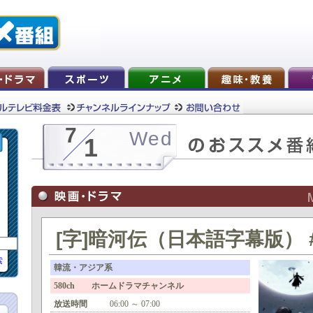
7
Wed
1
[字]暗河伝（日本語字幕版） 
索
韓流・アジア系
580ch ホームドラマチャンネル
放送時間
06:00 ～ 07:00