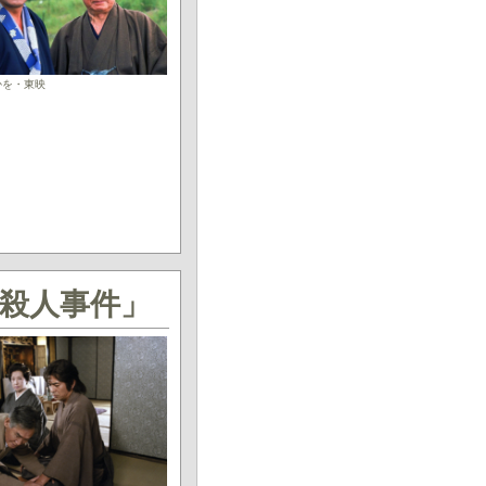
かを・東映
殺人事件」