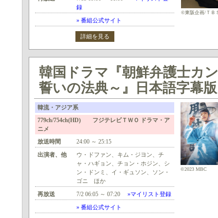
録
©東阪企画/ＴＢ
» 番組公式サイト
詳細を見る
韓国ドラマ『朝鮮弁護士カ
誓いの法典～』日本語字幕版 
韓流・アジア系
779ch/754ch(HD) フジテレビＴＷＯ ドラマ・ア
ニメ
放送時間
24:00 ～ 25:15
出演者、他
ウ・ドファン、キム・ジヨン、チ
ャ・ハギョン、チョン・ホジン、シ
©2023 MBC
ン・ドンミ、イ・ギュソン、ソン・
ゴニ ほか
再放送
7/2 06:05 ～ 07:20
»マイリスト登録
» 番組公式サイト