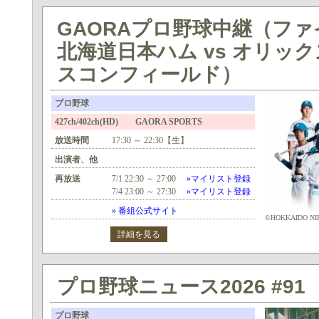
GAORAプロ野球中継（フ
北海道日本ハム vs オリック
スコンフィールド）
プロ野球
427ch/402ch(HD) GAORA SPORTS
放送時間
17:30 ～ 22:30【生】
出演者、他
再放送
7/1 22:30 ～ 27:00
»マイリスト登録
7/4 23:00 ～ 27:30
»マイリスト登録
» 番組公式サイト
©HOKKAIDO NI
詳細を見る
プロ野球ニュース2026 #91
プロ野球