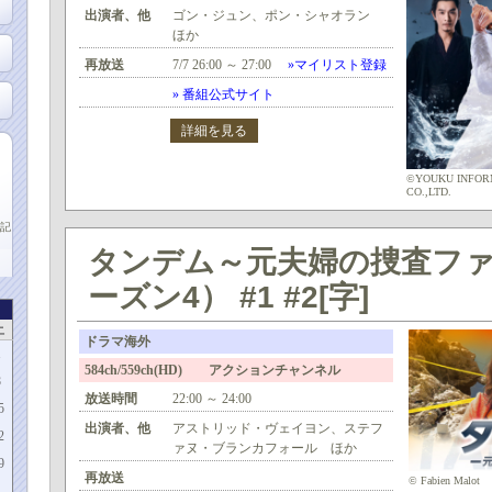
出演者、他
ゴン・ジュン、ポン・シャオラン
ほか
再放送
7/7 26:00 ～ 27:00
»マイリスト登録
» 番組公式サイト
詳細を見る
©YOUKU INFORM
CO.,LTD.
記
タンデム～元夫婦の捜査フ
ーズン4） #1 #2[字]
土
ドラマ海外
1
584ch/559ch(HD) アクションチャンネル
8
放送時間
22:00 ～ 24:00
5
出演者、他
アストリッド・ヴェイヨン、ステフ
2
ァヌ・ブランカフォール ほか
9
再放送
© Fabien Malot