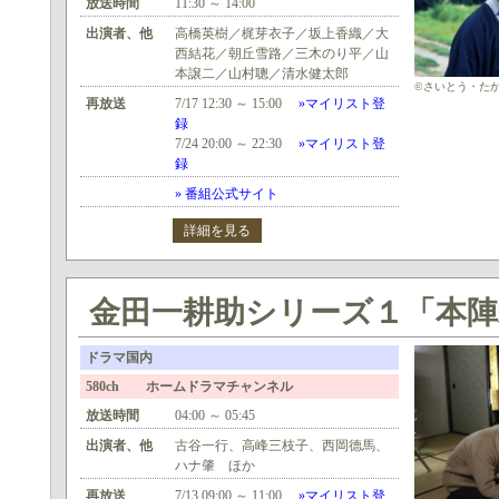
放送時間
11:30 ～ 14:00
出演者、他
高橋英樹／梶芽衣子／坂上香織／大
西結花／朝丘雪路／三木のり平／山
本譲二／山村聰／清水健太郎
©さいとう・た
再放送
7/17 12:30 ～ 15:00
»マイリスト登
録
7/24 20:00 ～ 22:30
»マイリスト登
録
» 番組公式サイト
詳細を見る
金田一耕助シリーズ１「本陣
ドラマ国内
580ch ホームドラマチャンネル
放送時間
04:00 ～ 05:45
出演者、他
古谷一行、高峰三枝子、西岡德馬、
ハナ肇 ほか
再放送
7/13 09:00 ～ 11:00
»マイリスト登