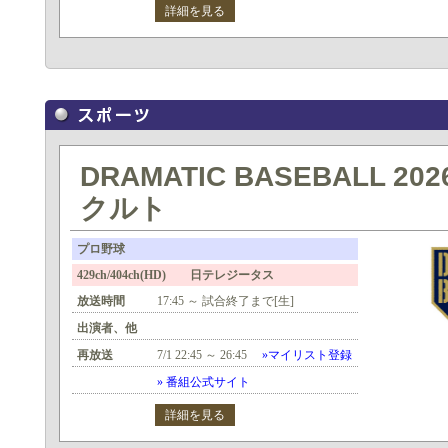
詳細を見る
DRAMATIC BASEBALL 20
クルト
プロ野球
429ch/404ch(HD) 日テレジータス
放送時間
17:45 ～ 試合終了まで[生]
出演者、他
再放送
7/1 22:45 ～ 26:45
»マイリスト登録
» 番組公式サイト
詳細を見る