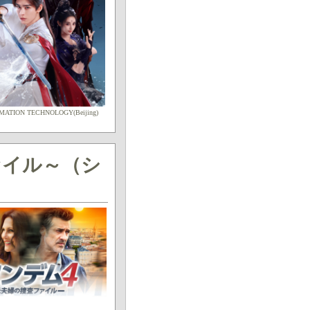
ATION TECHNOLOGY(Beijing)
ァイル～（シ