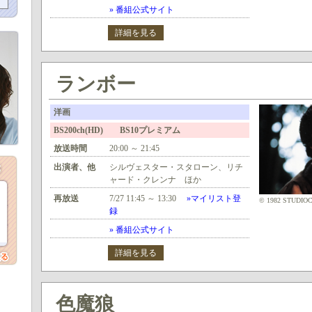
» 番組公式サイト
詳細を見る
ランボー
洋画
BS200ch(HD) BS10プレミアム
放送時間
20:00 ～ 21:45
出演者、他
シルヴェスター・スタローン、リチ
ャード・クレンナ ほか
再放送
7/27 11:45 ～ 13:30
»マイリスト登
© 1982 STUDIO
録
» 番組公式サイト
詳細を見る
色魔狼