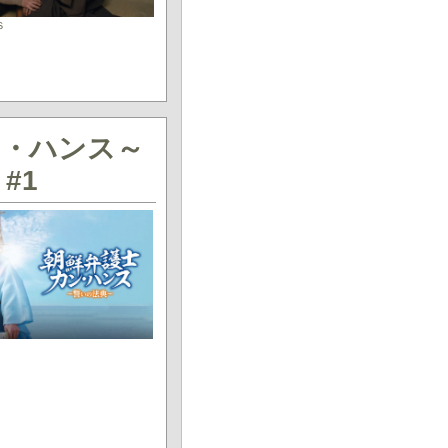
Ｓ
ン・ハンス～
#1