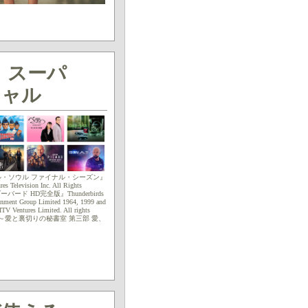
！スーパ
シャル
・ソウル ファイナル・シーズン』
es Television Inc. All Rights
ダーバード HD完全版』Thunderbirds
inment Group Limited 1964, 1999 and
ITV Ventures Limited. All rights
ベティ～愛と裏切りの秘書室 第三部 愛、