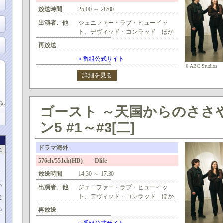
放送時間
25:00 ～ 28:00
出演者、他
ジェニファー・ラブ・ヒューイッ
ト、デヴィッド・コンラッド ほか
再放送
» 番組公式サイト
© ABC Studios
詳細を見る
記
ゴースト ～天国からのささ
ン5 #1～#3[二]
ドラマ海外
土
1
576ch/551ch(HD) Dlife
8
放送時間
14:30 ～ 17:30
5
出演者、他
ジェニファー・ラブ・ヒューイッ
ト、デヴィッド・コンラッド ほか
2
再放送
9