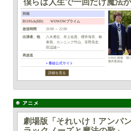
僕らは人生で一回だけ魔法
邦画
BS191ch(HD) WOWOWプライム
放送時間
20:00 ～ 22:00
出演者、他
八木勇征、井上祐貴、櫻井海音、椿
泰我、カンニング竹山、笹野高史、
田辺誠一
再放送
©2025 映画
製作委員会
» 番組公式サイト
詳細を見る
劇場版「それいけ！アンパ
ラックノーズと魔法の歌」