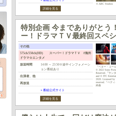
» 番組公式サイト
© ABC Studios
詳細を見る
特別企画 今までありがとう
ー！ドラマＴＶ最終回スペ
その他
575ch/550ch(HD) スーパー！ドラマＴＶ #海外
ドラマ☆エンタメ
放送時間
14:00 ～ 23:50※途中インフォメーシ
『ベター・コール
ョン番組あり
© 2022 Sony Pictur
Reserved.『サン
出演者、他
and © ITC Enterta
2020. Licensed by 
reserved.『
再放送
終曲
» 番組公式サイト
詳細を見る