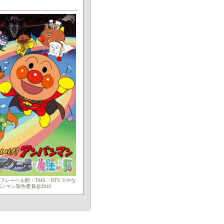
フレーベル館・TMS・NTV ©やな
ンマン製作委員会2010