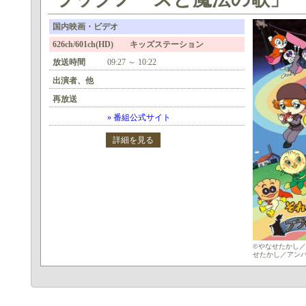
国内映画・ビデオ
626ch/601ch(HD) キッズステーション
放送時間
09:27 ～ 10:22
出演者、他
再放送
» 番組公式サイト
詳細を見る
©やなせたかし／
せたかし／アンパ