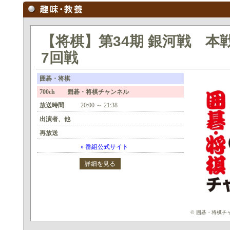
【将棋】第34期 銀河戦 本
7回戦
囲碁・将棋
700ch 囲碁・将棋チャンネル
放送時間
20:00 ～ 21:38
出演者、他
再放送
» 番組公式サイト
詳細を見る
© 囲碁・将棋チ