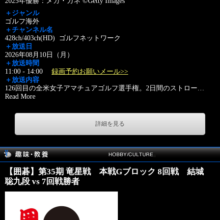
2025年優勝：メガ・ガネ ©Getty Images
＋ジャンル
ゴルフ海外
＋チャンネル名
428ch/403ch(HD) ゴルフネットワーク
＋放送日
2026年08月10日（月）
＋放送時間
11:00 - 14:00
録画予約お願いメール>>
＋放送内容
126回目の全米女子アマチュアゴルフ選手権。2日間のストロー
…
Read More
詳細を見る
【囲碁】第35期 竜星戦 本戦Gブロック 8回戦 結城
聡九段 vs 7回戦勝者