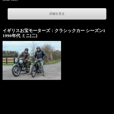
詳細を見る
イギリスお宝モーターズ：クラシックカー シーズン1
1990年代 ミニ[二]
Copyright: 2026 Warner Bros. Discovery, Inc. or its subsidiaries and
affiliates. All rights reserved.
＋ジャンル
ドキュメンタリー
＋チャンネル名
677ch ディスカバリーチャンネル
＋放送日