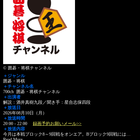
© 囲碁・将棋チャンネル
＋ジャンル
囲碁・将棋
＋チャンネル名
700ch 囲碁・将棋チャンネル
＋出演者
解説：酒井真樹九段／聞き手：星合志保四段
＋放送日
2026年08月10日（月）
＋放送時間
20:00 - 22:00
録画予約お願いメール>>
＋放送内容
今月は本戦ブロック8～9回戦をオンエア。Bブロック9回戦には
…
Read More