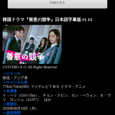
詳細を見る
韓国ドラマ『善意の競争』日本語字幕版 #1 #2
©STUDIO X+U All Rights Reserved
＋ジャンル
韓流・アジア系
＋チャンネル名
779ch/754ch(HD) フジテレビＴＷＯ ドラマ・アニメ
＋出演者
イ・ヘリ（Girl's Day）、チョン・スビン、カン・ヘウォン、オ・ウ
リ、ヨンジェ（GOT7） ほか
＋放送日
2026年08月10日（月）
＋放送時間