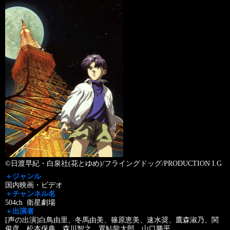
©日渡早紀・白泉社(花とゆめ)/フライングドッグ/PRODUCTION I.G
＋ジャンル
国内映画・ビデオ
＋チャンネル名
504ch 衛星劇場
＋出演者
[声の出演]白鳥由里、冬馬由美、篠原恵美、速水奨、鷹森淑乃、関
俊彦、松本保典、森川智之、置鮎龍太郎、山口勝平