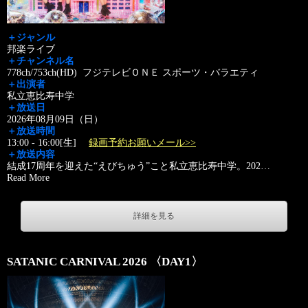
＋ジャンル
邦楽ライブ
＋チャンネル名
778ch/753ch(HD) フジテレビＯＮＥ スポーツ・バラエティ
＋出演者
私立恵比寿中学
＋放送日
2026年08月09日（日）
＋放送時間
13:00 - 16:00[生]
録画予約お願いメール>>
＋放送内容
結成17周年を迎えた“えびちゅう”こと私立恵比寿中学。202
…
Read More
詳細を見る
SATANIC CARNIVAL 2026 〈DAY1〉