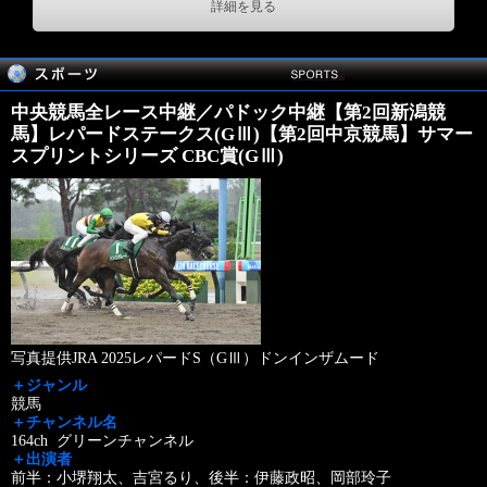
詳細を見る
中央競馬全レース中継／パドック中継【第2回新潟競
馬】レパードステークス(GⅢ)【第2回中京競馬】サマー
スプリントシリーズ CBC賞(GⅢ)
写真提供JRA 2025レパードS（GⅢ）ドンインザムード
＋ジャンル
競馬
＋チャンネル名
164ch グリーンチャンネル
＋出演者
前半：小堺翔太、吉宮るり、後半：伊藤政昭、岡部玲子