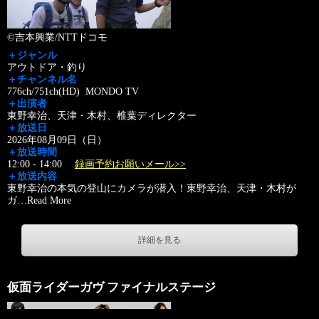
©吉本興業/NTTドコモ
＋ジャンル
アウトドア・釣り
＋チャンネル名
776ch/751ch(HD) MONDO TV
＋出演者
東野幸治、天津・木村、椎葉ディレクター
＋放送日
2026年08月09日（日）
＋放送時間
12:00 - 14:00
録画予約お願いメール>>
＋放送内容
東野幸治の本気の登山にカメラが潜入！東野幸治、天津・木村が
ガ
…
Read More
詳細を見る
仮面ライダーガヴ ファイナルステージ