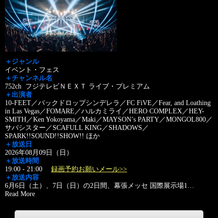
＋ジャンル
イベント・フェス
＋チャンネル名
752ch フジテレビＮＥＸＴ ライブ・プレミアム
＋出演者
10-FEET／バックドロップシンデレラ／FC FiVE／Fear, and Loathing
in Las Vegas／FOMARE／ハルカミライ／HERO COMPLEX／HEY-
SMITH／Ken Yokoyama／Maki／MAYSON’s PARTY／MONGOL800／
サバシスター／SCAFULL KING／SHADOWS／
SPARK!!SOUND!!SHOW!! ほか
＋放送日
2026年08月09日（日）
＋放送時間
19:00 - 21:00
録画予約お願いメール>>
＋放送内容
6月6日（土）、7日（日）の2日間、幕張メッセ 国際展示場1
…
Read More