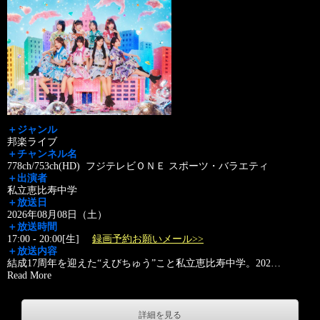
＋ジャンル
邦楽ライブ
＋チャンネル名
778ch/753ch(HD) フジテレビＯＮＥ スポーツ・バラエティ
＋出演者
私立恵比寿中学
＋放送日
2026年08月08日（土）
＋放送時間
17:00 - 20:00[生]
録画予約お願いメール>>
＋放送内容
結成17周年を迎えた“えびちゅう”こと私立恵比寿中学。202
…
Read More
詳細を見る