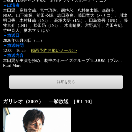
176ch TBSチャンネル2 名作ドラマ・スポーツ・アニメ
＋出演者
本田翼、高橋文哉、宮世琉弥、綱啓永、八村倫太郎、森愁斗、
NOA、山下幸輝、前田公輝、志田彩良、菊田竜大（ハナコ）、川津
明日香、木村柾哉（INI）、髙塚大夢（INI）、田島将吾（INI）、藤
牧京介（INI）、松田迅（INI）、木南晴夏、宮野真守、内田有紀、
竹中直人、夏木マリ ほか
＋放送日
2026年08月08日（土）
＋放送時間
12:00 - 16:25
録画予約お願いメール>>
＋放送内容
本田翼が主演を務め、劇中のボーイズグループ“8LOOM（ブル
…
Read More
詳細を見る
ガリレオ（2007） 一挙放送 [＃1-10]