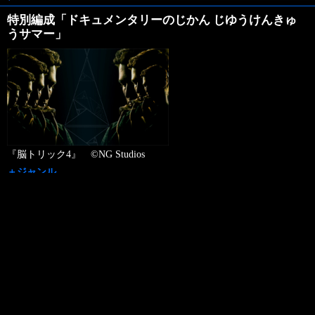
特別編成「ドキュメンタリーのじかん じゆうけんきゅ
うサマー」
『脳トリック4』 ©NG Studios
＋ジャンル
ドキュメンタリー
＋チャンネル名
130ch ディズニージュニア
＋放送日
2026年08月08日（土）
＋放送時間
17:00 - 19:30
録画予約お願いメール>>
＋放送内容
好評放送中の『ディズニージュニア ドキュメンタリーのじかん』
…
Read More