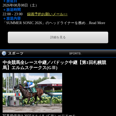
＋放送日
2026年08月08日（土）
＋放送時間
22:00 - 23:00
録画予約お願いメール>>
＋放送内容
「SUMMER SONIC 2026」のヘッドライナーを務め
…
Read More
詳細を見る
中央競馬全レース中継／パドック中継【第1回札幌競
馬】エルムステークス(GⅢ)
写真提供JRA 2025エルムS（GⅢ）ぺリエール