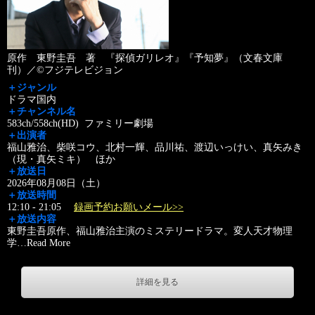
原作 東野圭吾 著 『探偵ガリレオ』『予知夢』（文春文庫
刊）／©フジテレビジョン
＋ジャンル
ドラマ国内
＋チャンネル名
583ch/558ch(HD) ファミリー劇場
＋出演者
福山雅治、柴咲コウ、北村一輝、品川祐、渡辺いっけい、真矢みき
（現・真矢ミキ） ほか
＋放送日
2026年08月08日（土）
＋放送時間
12:10 - 21:05
録画予約お願いメール>>
＋放送内容
東野圭吾原作、福山雅治主演のミステリードラマ。変人天才物理
学
…
Read More
詳細を見る