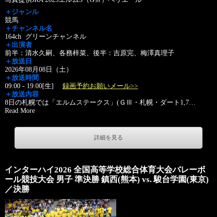
＋ジャンル
競馬
＋チャンネル名
164ch グリーンチャンネル
＋出演者
前半：清水久嗣、各務梓菜、後半：吉原完、梅澤真理子
＋放送日
2026年08月08日（土）
＋放送時間
09:00 - 19:00[生]
録画予約お願いメール>>
＋放送内容
8日の札幌では「エルムステークス」(ＧⅢ・札幌・ダート1,7
…
Read More
詳細を見る
インターハイ2026 全国高等学校総合体育大会バレーボ
ール競技大会 男子 準決勝 鎮西(熊本) vs. 駿台学園(東京)
／決勝