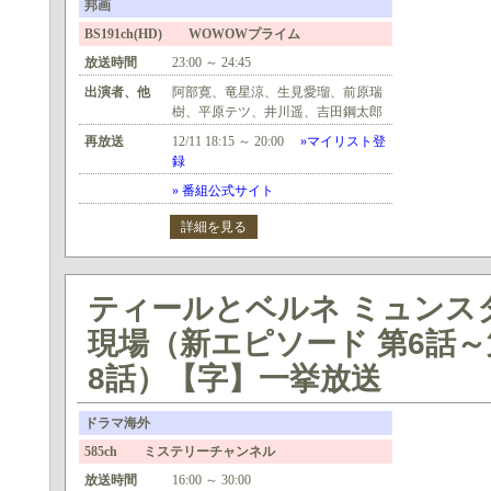
邦画
BS191ch(HD) WOWOWプライム
放送時間
23:00 ～ 24:45
出演者、他
阿部寛、竜星涼、生見愛瑠、前原瑞
樹、平原テツ、井川遥、吉田鋼太郎
再放送
12/11 18:15 ～ 20:00
»マイリスト登
録
» 番組公式サイト
詳細を見る
ティールとベルネ ミュンス
現場（新エピソード 第6話～
8話）【字】一挙放送
ドラマ海外
585ch ミステリーチャンネル
放送時間
16:00 ～ 30:00