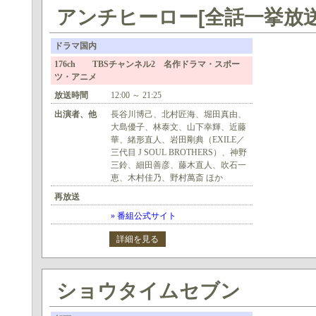
アンチヒーロー[全話一挙放送
ドラマ国内
176ch TBSチャンネル2 名作ドラマ・スポー
ツ・アニメ
放送時間
12:00 ～ 21:25
出演者、他
長谷川博己、北村匠海、堀田真由、
大島優子、林泰文、山下幸輝、近藤
華、緒形直人、岩田剛典（EXILE／
三代目 J SOUL BROTHERS）、神野
三鈴、細田善彦、藤木直人、吹石一
恵、木村佳乃、野村萬斎 ほか
再放送
» 番組公式サイト
詳細を見る
ショウタイムセブン