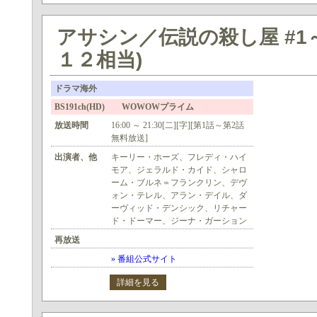
アサシン／伝説の殺し屋 #1～
１２相当)
ドラマ海外
BS191ch(HD) WOWOWプライム
放送時間
16:00 ～ 21:30[二][字][第1話～第2話
無料放送]
出演者、他
キーリー・ホーズ、フレディ・ハイ
モア、ジェラルド・カイド、シャロ
ーム・ブルネ＝フランクリン、デヴ
ォン・テレル、アラン・デイル、ダ
ーヴィッド・デンシック、リチャー
ド・ドーマー、ジーナ・ガーション
再放送
» 番組公式サイト
詳細を見る