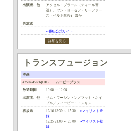
出演者、他
アクセル・プラール（ティール警
視）、ヤン・ヨーゼフ・リーファー
ス（ベルネ教授） ほか
再放送
» 番組公式サイト
詳細を見る
トランスフュージョン
洋画
475ch/450ch(HD) ムービープラス
放送時間
10:00 ～ 12:00
出演者、他
サム・ワーシントン／マット・ネイ
ブル／フィービー・トンキン
再放送
12/16 13:30 ～ 15:30
»マイリスト登
録
12/25 21:00 ～ 23:00
»マイリスト登
録