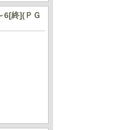
6[終](ＰＧ