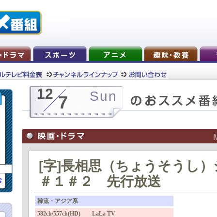
12
Sun
7
[字]長相思（ちょうそうし
＃１＃２ 先行放送
索
韓流・アジア系
582ch/557ch(HD) LaLa TV