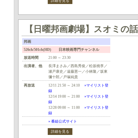
詳細を見る
【日曜邦画劇場】スオミの
邦画
526ch/501ch(HD) 日本映画専門チャンネル
放送時間
21:00 ～ 23:30
出演者、他
長澤まさみ／西島秀俊／松坂桃李／
瀬戸康史／遠藤憲一／小林隆／坂東
彌十郎／戸塚純貴
再放送
12/11 21:50 ～ 24:10
»マイリスト登
録
12/14 19:00 ～ 21:00
»マイリスト登
録
12/28 09:00 ～ 11:00
»マイリスト登
録
» 番組公式サイト
詳細を見る