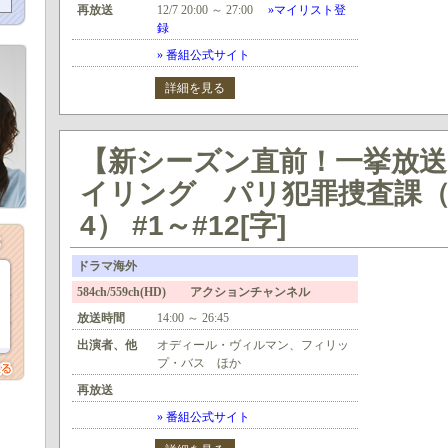
再放送
12/7 20:00 ～ 27:00
»マイリスト登
録
» 番組公式サイト
詳細を見る
【新シーズン直前！一挙放
イリング パリ犯罪捜査課
4） #1～#12[字]
ドラマ海外
584ch/559ch(HD) アクションチャンネル
放送時間
14:00 ～ 26:45
出演者、他
オディール・ヴィルマン、フィリッ
プ・バス ほか
再放送
» 番組公式サイト