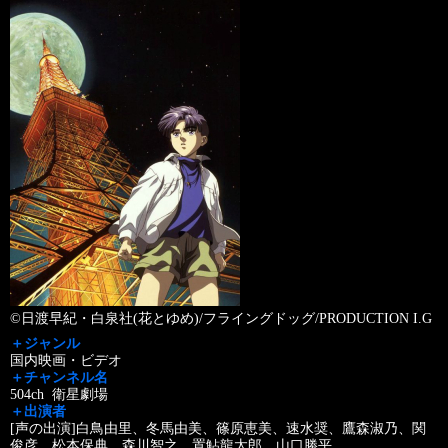
©日渡早紀・白泉社(花とゆめ)/フライングドッグ/PRODUCTION I.G
＋ジャンル
国内映画・ビデオ
＋チャンネル名
504ch 衛星劇場
＋出演者
[声の出演]白鳥由里、冬馬由美、篠原恵美、速水奨、鷹森淑乃、関
俊彦、松本保典、森川智之、置鮎龍太郎、山口勝平