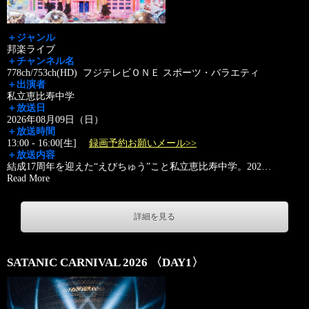
＋ジャンル
邦楽ライブ
＋チャンネル名
778ch/753ch(HD) フジテレビＯＮＥ スポーツ・バラエティ
＋出演者
私立恵比寿中学
＋放送日
2026年08月09日（日）
＋放送時間
13:00 - 16:00[生]
録画予約お願いメール>>
＋放送内容
結成17周年を迎えた“えびちゅう”こと私立恵比寿中学。202
…
Read More
詳細を見る
SATANIC CARNIVAL 2026 〈DAY1〉