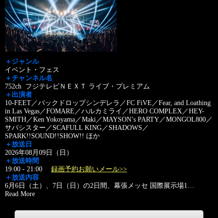
＋ジャンル
イベント・フェス
＋チャンネル名
752ch フジテレビＮＥＸＴ ライブ・プレミアム
＋出演者
10-FEET／バックドロップシンデレラ／FC FiVE／Fear, and Loathing
in Las Vegas／FOMARE／ハルカミライ／HERO COMPLEX／HEY-
SMITH／Ken Yokoyama／Maki／MAYSON’s PARTY／MONGOL800／
サバシスター／SCAFULL KING／SHADOWS／
SPARK!!SOUND!!SHOW!! ほか
＋放送日
2026年08月09日（日）
＋放送時間
19:00 - 21:00
録画予約お願いメール>>
＋放送内容
6月6日（土）、7日（日）の2日間、幕張メッセ 国際展示場1
…
Read More