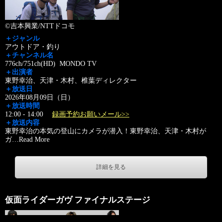
©吉本興業/NTTドコモ
＋ジャンル
アウトドア・釣り
＋チャンネル名
776ch/751ch(HD) MONDO TV
＋出演者
東野幸治、天津・木村、椎葉ディレクター
＋放送日
2026年08月09日（日）
＋放送時間
12:00 - 14:00
録画予約お願いメール>>
＋放送内容
東野幸治の本気の登山にカメラが潜入！東野幸治、天津・木村が
ガ
…
Read More
詳細を見る
仮面ライダーガヴ ファイナルステージ