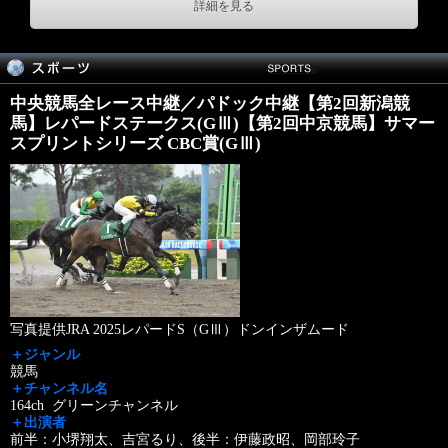
詳細を見る
中央競馬全レース中継／パドック中継【第2回新潟競
馬】レパードステークス(GⅢ)【第2回中京競馬】サマー
スプリントシリーズ CBC賞(GⅢ)
写真提供JRA 2025レパードS（GⅢ）ドンインザムード
＋ジャンル
競馬
＋チャンネル名
164ch グリーンチャンネル
＋出演者
前半：小堺翔太、吉宮るり、後半：伊藤政昭、岡部玲子