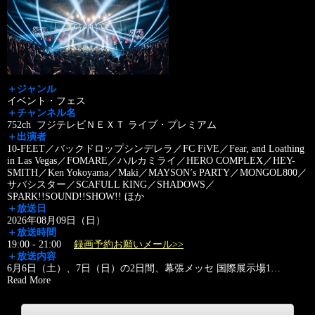
＋ジャンル
イベント・フェス
＋チャンネル名
752ch フジテレビＮＥＸＴ ライブ・プレミアム
＋出演者
10-FEET／バックドロップシンデレラ／FC FiVE／Fear, and Loathing
in Las Vegas／FOMARE／ハルカミライ／HERO COMPLEX／HEY-
SMITH／Ken Yokoyama／Maki／MAYSON’s PARTY／MONGOL800／
サバシスター／SCAFULL KING／SHADOWS／
SPARK!!SOUND!!SHOW!! ほか
＋放送日
2026年08月09日（日）
＋放送時間
19:00 - 21:00
録画予約お願いメール>>
＋放送内容
6月6日（土）、7日（日）の2日間、幕張メッセ 国際展示場1
…
Read More