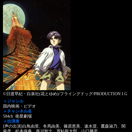
©日渡早紀・白泉社(花とゆめ)/フライングドッグ/PRODUCTION I.G
＋ジャンル
国内映画・ビデオ
＋チャンネル名
504ch 衛星劇場
＋出演者
[声の出演]白鳥由里、冬馬由美、篠原恵美、速水奨、鷹森淑乃、関
俊彦、松本保典、森川智之、置鮎龍太郎、山口勝平