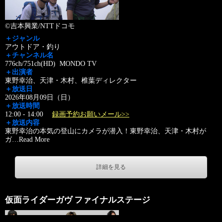
©吉本興業/NTTドコモ
＋ジャンル
アウトドア・釣り
＋チャンネル名
776ch/751ch(HD) MONDO TV
＋出演者
東野幸治、天津・木村、椎葉ディレクター
＋放送日
2026年08月09日（日）
＋放送時間
12:00 - 14:00
録画予約お願いメール>>
＋放送内容
東野幸治の本気の登山にカメラが潜入！東野幸治、天津・木村が
ガ
…
Read More
詳細を見る
仮面ライダーガヴ ファイナルステージ