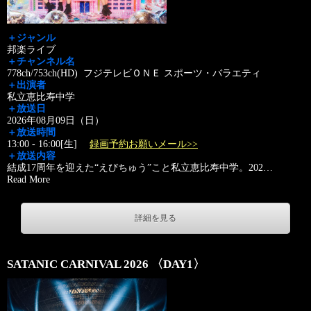
＋ジャンル
邦楽ライブ
＋チャンネル名
778ch/753ch(HD) フジテレビＯＮＥ スポーツ・バラエティ
＋出演者
私立恵比寿中学
＋放送日
2026年08月09日（日）
＋放送時間
13:00 - 16:00[生]
録画予約お願いメール>>
＋放送内容
結成17周年を迎えた“えびちゅう”こと私立恵比寿中学。202
…
Read More
詳細を見る
SATANIC CARNIVAL 2026 〈DAY1〉