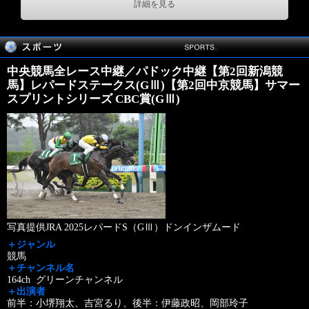
詳細を見る
中央競馬全レース中継／パドック中継【第2回新潟競
馬】レパードステークス(GⅢ)【第2回中京競馬】サマー
スプリントシリーズ CBC賞(GⅢ)
写真提供JRA 2025レパードS（GⅢ）ドンインザムード
＋ジャンル
競馬
＋チャンネル名
164ch グリーンチャンネル
＋出演者
前半：小堺翔太、吉宮るり、後半：伊藤政昭、岡部玲子