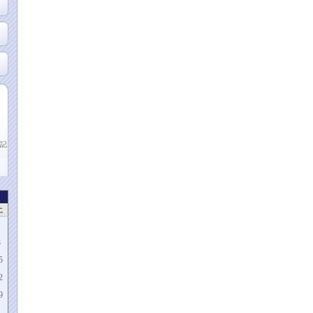
記
土
1
8
5
2
9