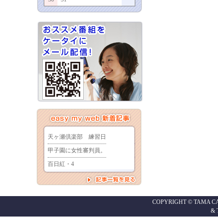
COPYRIGHT © TAMA CABL
&