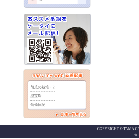
COPYRIGHT © TAMA CABL
&