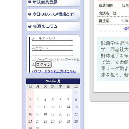
放送時間
12:0
出演者、他
再放送
6/30
»
録
メールアドレス
関西学生野球
パスワード
学、同志社大
野球選手を輩
メールアドレスとパスワードを記
では、立命館
憶
季リーグ戦よ
パスワードを忘れた方はこちら
来を担う、若
2026年8月
日
月
火
水
木
金
土
1
2
3
4
5
6
7
8
9
10
11
12
13
14
15
16
17
18
19
20
21
22
23
24
25
26
27
28
29
30
31