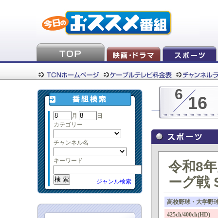
6
16
月
日
カテゴリー
チャンネル名
キーワード
令和8
ーグ戦 S
ジャンル検索
高校野球・大学野
425ch/400ch(H