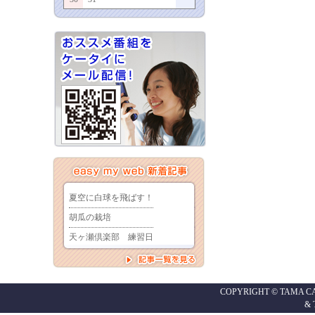
COPYRIGHT © TAMA CABL
&