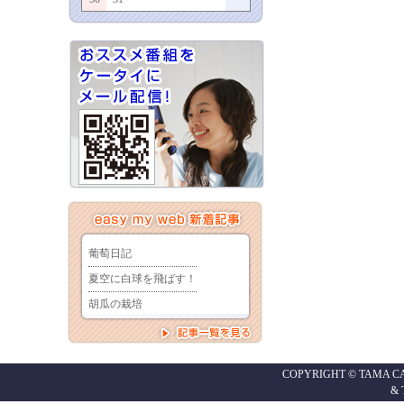
COPYRIGHT © TAMA CABL
&