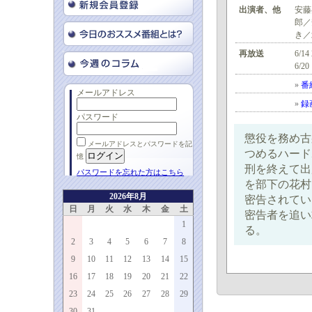
出演者、他
安藤
郎／
き／
再放送
6/14
6/20
»
番
メールアドレス
»
録
パスワード
懲役を務め古
メールアドレスとパスワードを記
つめるハード
憶
刑を終えて出
パスワードを忘れた方はこちら
を部下の花村
2026年8月
密告されてい
日
月
火
水
木
金
土
密告者を追い
1
る。
2
3
4
5
6
7
8
9
10
11
12
13
14
15
16
17
18
19
20
21
22
23
24
25
26
27
28
29
30
31