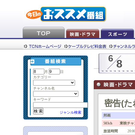
6
8
月
日
カテゴリー
チャンネル名
キーワード
密告(た
ジャンル検索
邦画
503ch 東映チ
放送時間
20:0