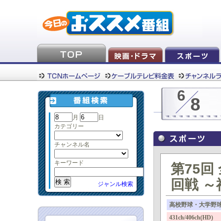
6
8
月
日
カテゴリー
チャンネル名
キーワード
第75回
回戦 
ジャンル検索
高校野球・大学野
431ch/406ch(HD)