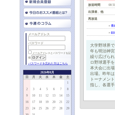
放送時間
08:5
出演者、他
再放送
»
番
»
録
メールアドレス
パスワード
大学野球界で
年も明治神宮
メールアドレスとパスワードを記
繰り広げられ
憶
ロ野球選手を
パスワードを忘れた方はこちら
本大会に出場
2026年8月
出場。昨年は
日
月
火
水
木
金
土
トーナメント
1
指し、各選手
2
3
4
5
6
7
8
9
10
11
12
13
14
15
16
17
18
19
20
21
22
23
24
25
26
27
28
29
30
31