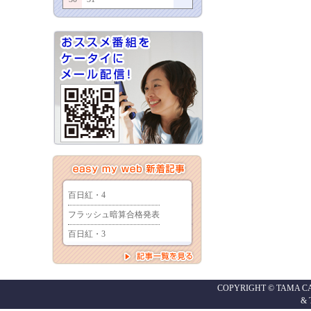
COPYRIGHT © TAMA CABL
&