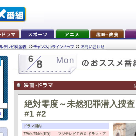
6
Mon
8
絶対零度～未然犯罪潜入捜査～(
#1 #2
索
ドラマ国内
779ch/754ch(HD) フジテレビＴＷＯ ドラマ・ア