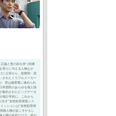
て正義と悪の顔を持つ刑事
を周りに与える人物なが
けに公安から、総務部・資
いされたトラブルメーカー
が、実は秘密裏に進められ
日本国民のあらゆる個人情
が集約されたビッグデータ
Iが統計学的に、これから
り出す“未然犯罪捜査シス
ミッションは“未然犯罪捜
の危険人物が起こすかもし
険人物の名前だけで、何が