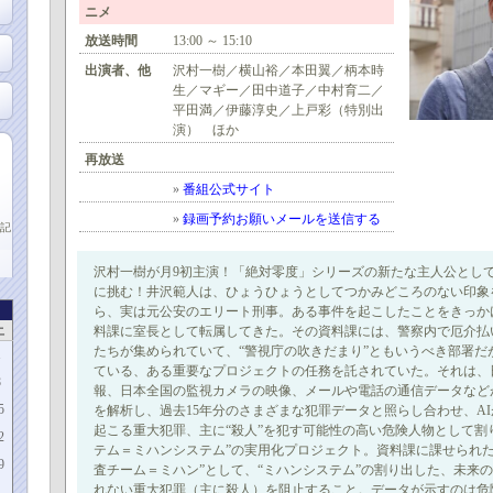
ニメ
放送時間
13:00 ～ 15:10
出演者、他
沢村一樹／横山裕／本田翼／柄本時
生／マギー／田中道子／中村育二／
平田満／伊藤淳史／上戸彩（特別出
演） ほか
再放送
»
番組公式サイト
»
録画予約お願いメールを送信する
記
沢村一樹が月9初主演！「絶対零度」シリーズの新たな主人公とし
に挑む！井沢範人は、ひょうひょうとしてつかみどころのない印象
ら、実は元公安のエリート刑事。ある事件を起こしたことをきっか
土
料課に室長として転属してきた。その資料課には、警察内で厄介払
たちが集められていて、“警視庁の吹きだまり”ともいうべき部署だ
1
ている、ある重要なプロジェクトの任務を託されていた。それは、
8
報、日本全国の監視カメラの映像、メールや電話の通信データなど
5
を解析し、過去15年分のさまざまな犯罪データと照らし合わせ、A
起こる重大犯罪、主に“殺人”を犯す可能性の高い危険人物として割
2
テム＝ミハンシステム”の実用化プロジェクト。資料課に課せられた
9
査チーム＝ミハン”として、“ミハンシステム”の割り出した、未来
れない重大犯罪（主に殺人）を阻止すること。データが示すのは危