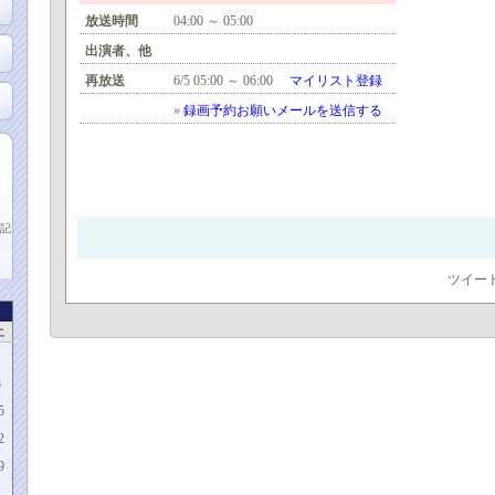
放送時間
04:00 ～ 05:00
出演者、他
再放送
6/5 05:00 ～ 06:00
マイリスト登録
»
録画予約お願いメールを送信する
記
ツイー
土
1
8
5
2
9