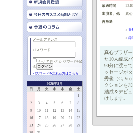
放送時間
22:0
出演者、他
真心
再放送
»
番
»
録
メールアドレス
パスワード
真心ブラザーズが
た10人編成
メールアドレスとパスワードを記
90分に渡っ
憶
ッセージがタイ
パスワードを忘れた方はこちら
秀俊（G, 
2026年8月
クションを加
日
月
火
水
木
金
土
結成＆デビュ
1
けします。
2
3
4
5
6
7
8
9
10
11
12
13
14
15
16
17
18
19
20
21
22
23
24
25
26
27
28
29
30
31