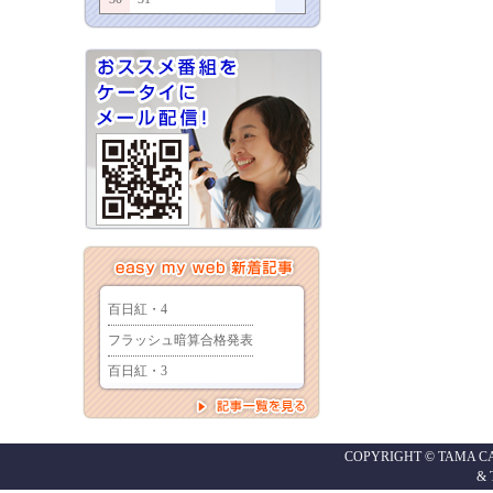
COPYRIGHT © TAMA CABL
&