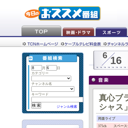
6
16
月
日
カテゴリー
チャンネル名
キーワード
真心ブ
シャス
ジャンル検索
邦楽ライブ
375ch スペース