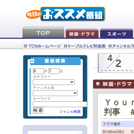
4
2
月
日
カテゴリー
チャンネル名
キーワード
Ｙｏｕ
判事 
ジャンル検索
ドラマ海外
BS200ch(HD) 