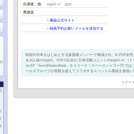
出演者、他
tripleS ∞! ほか
再放送
»
番組公式サイト
»
録画予約お願いメールを送信する
韓国や日本をはじめとする多国籍メンバーで構成され、K-POP女
る24人組のtripleS。10月1日(水)に日本活動ユニットのtripleS ∞
記
1st EP「SecretHimitsuBimil」をリリース！スペースシャワーTVでは、
ールズグループが垣根を超えてコラボするスペシャル番組を放送い
ツイー
土
1
8
5
2
9