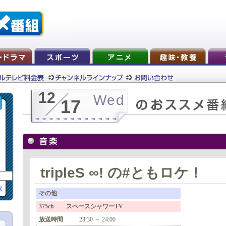
12
Wed
17
tripleS ∞! の#ともロケ！
索
その他
375ch スペースシャワーTV
放送時間
23:30 ～ 24:00