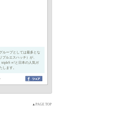
性グループとしては最多とな
! （トリプルエスハッチ）が、
tripleS ∞!と日本の人気ガ
たします。
ト
▲PAGE TOP