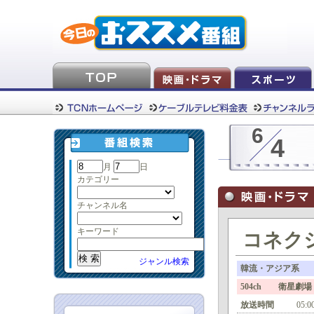
6
4
月
日
カテゴリー
チャンネル名
キーワード
コネクシ
ジャンル検索
韓流・アジア系
504ch 衛星劇場
放送時間
05:0