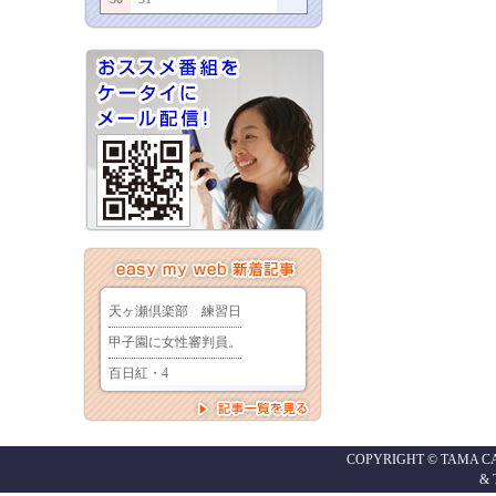
COPYRIGHT © TAMA CABL
&