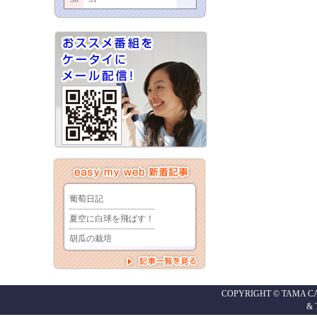
COPYRIGHT © TAMA CABL
&