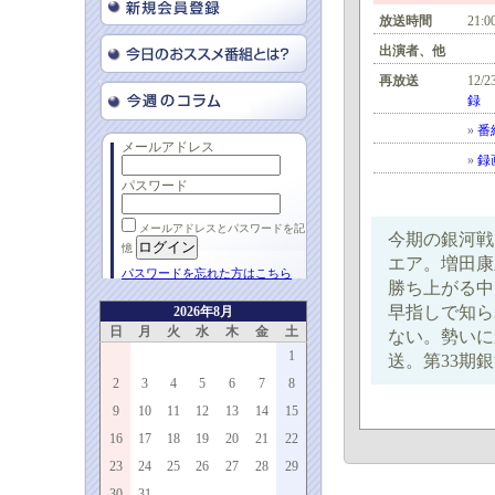
放送時間
21:0
出演者、他
再放送
12/2
録
»
番
メールアドレス
»
録
パスワード
メールアドレスとパスワードを記
今期の銀河戦
憶
エア。増田康
パスワードを忘れた方はこちら
勝ち上がる中
早指しで知ら
2026年8月
日
月
火
水
木
金
土
ない。勢いに
1
送。第33期
2
3
4
5
6
7
8
9
10
11
12
13
14
15
16
17
18
19
20
21
22
23
24
25
26
27
28
29
30
31