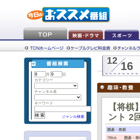
12
16
月
日
カテゴリー
チャンネル名
キーワード
【将棋
ント 2
ジャンル検索
囲碁・将棋
700ch 囲碁・