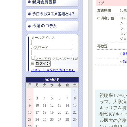
イブ
放送時間
16:0
出演者、他
ヨム
ム・
ラ、
ョン
メールアドレス
ジェ
再放送
パスワード
»
番
メールアドレスとパスワードを記
»
録
憶
パスワードを忘れた方はこちら
2026年8月
日
月
火
水
木
金
土
1
視聴率1.7
2
3
4
5
6
7
8
ラマ。大学病
9
10
11
12
13
14
15
キャリアを持
16
17
18
19
20
21
22
街“SKYキ
23
24
25
26
27
28
29
ル医大の合格
ン）が喜びも
30
31