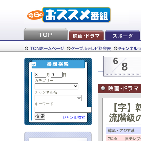
6
8
月
日
カテゴリー
チャンネル名
キーワード
【字】
流階級の
ジャンル検索
韓流・アジア系
782ch 日テレ